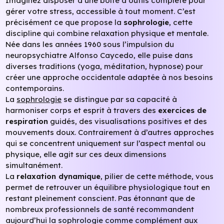
Imaginez disposer d’une boîte à outils complète pour
gérer votre stress, accessible à tout moment. C’est
précisément ce que propose la
sophrologie
, cette
discipline qui combine relaxation physique et mentale.
Née dans les années 1960 sous l’impulsion du
neuropsychiatre Alfonso Caycedo, elle puise dans
diverses traditions (yoga, méditation, hypnose) pour
créer une approche occidentale adaptée à nos besoins
contemporains.
La
sophrologie
se distingue par sa capacité à
harmoniser corps et esprit à travers des
exercices de
respiration
guidés, des visualisations positives et des
mouvements doux. Contrairement à d’autres approches
qui se concentrent uniquement sur l’aspect mental ou
physique, elle agit sur ces deux dimensions
simultanément.
La
relaxation dynamique
, pilier de cette méthode, vous
permet de retrouver un équilibre physiologique tout en
restant pleinement conscient. Pas étonnant que de
nombreux professionnels de santé recommandent
aujourd’hui la sophrologie comme complément aux