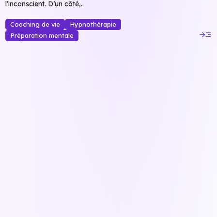
l’inconscient. D’un côté,..
Coaching de vie
Hypnothérapie
read_more
Préparation mentale