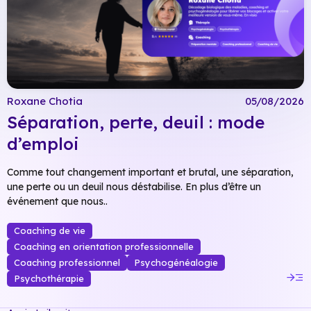
Roxane Chotia
05/08/2026
Séparation, perte, deuil : mode
d’emploi
Comme tout changement important et brutal, une séparation,
une perte ou un deuil nous déstabilise. En plus d’être un
événement que nous..
Coaching de vie
Coaching en orientation professionnelle
Coaching professionnel
Psychogénéalogie
read_more
Psychothérapie