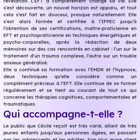
révélation. L’EFT a complètement changé sa vie. Elle
s’est découverte, un nouvel horizon est apparu, et tout
cela s’est fait en douceur, presque naturellement. Elle
s’est alors formée et certifiée à l’IFPEC jusqu’à
l’obtention de ses certifications, maître-praticienne en
EFT et psychopraticienne en techniques énergétiques et
psycho-corporelles, après la rédaction de deux
mémoires sur des cas rencontrés en cabinet : l’un sur le
traitement d’un trauma complexe, l’autre sur un trouble
anxieux généralisé.
Elle a continué sa formation avec l’EMDR et l’hypnose,
deux techniques qu’elle considère comme un
complément précieux à l’EFT. Elle continue de se former
régulièrement et se tient au courant de tout ce qui
concerne les thérapies cognitives, comportementales et
traumatiques.
Qui accompagne-t-elle ?
Le public que Cécile reçoit est très varié, allant de très
jeunes enfants jusqu’aux personnes âgées, en passant
par les adolescents et les adultes. Son plus jeune client