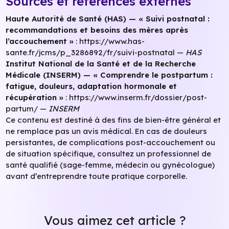
Sources et références externes
Haute Autorité de Santé (HAS) — « Suivi postnatal :
recommandations et besoins des mères après
l’accouchement »
:
https://www.has-
sante.fr/jcms/p_3286892/fr/suivi-postnatal
—
HAS
Institut National de la Santé et de la Recherche
Médicale (INSERM) — « Comprendre le postpartum :
fatigue, douleurs, adaptation hormonale et
récupération »
:
https://www.inserm.fr/dossier/post-
partum/
—
INSERM
Ce contenu est destiné à des fins de bien-être général et
ne remplace pas un avis médical. En cas de douleurs
persistantes, de complications post-accouchement ou
de situation spécifique, consultez un professionnel de
santé qualifié (sage-femme, médecin ou gynécologue)
avant d’entreprendre toute pratique corporelle.
Vous aimez cet article ?