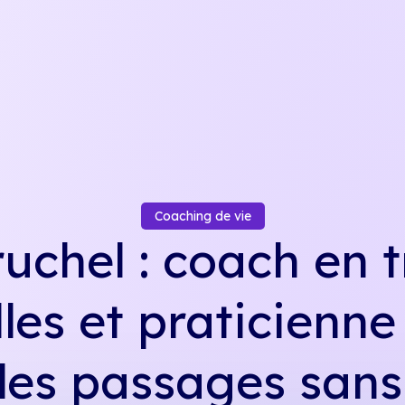
Coaching de vie
uchel : coach en t
les et praticienne
 les passages sans