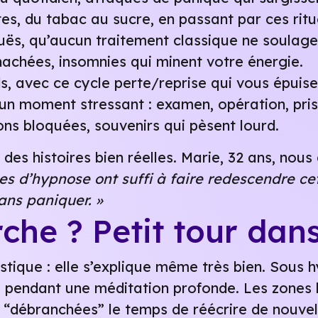
es, du tabac au sucre, en passant par ces ritu
uës, qu’aucun traitement classique ne soulage
hachées, insomnies qui minent votre énergie.
ids, avec ce cycle perte/reprise qui vous épui
un moment stressant : examen, opération, pris
ns bloquées, souvenirs qui pèsent lourd.
 des histoires bien réelles. Marie, 32 ans, no
es d’hypnose ont suffi à faire redescendre cett
ans paniquer. »
he ? Petit tour dan
tique : elle s’explique même très bien. Sous h
endant une méditation profonde. Les zones li
 “débranchées” le temps de réécrire de nouvel