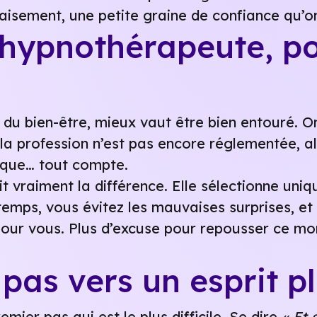
paisement, une petite graine de confiance qu’
n hypnothérapeute, p
bien-être, mieux vaut être bien entouré. On
la profession n’est pas encore réglementée, al
hique… tout compte.
it vraiment la différence. Elle sélectionne un
mps, vous évitez les mauvaises surprises, e
 pour vous. Plus d’excuse pour repousser ce mo
pas vers un esprit pl
mier pas qui est le plus difficile. Se dire
« Et 