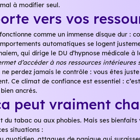
mal à modifier seul.
orte vers vos ressou
 fonctionne comme un immense disque dur : con
mportements automatiques se logent justement 
aiem, qui dirige le DU d’hypnose médicale à la
rmet d’accéder à nos ressources intérieures s
 ne perdez jamais le contrôle : vous êtes jus
. Ce climat de confiance est essentiel : c’est 
bien ancrés.
ça peut vraiment cha
êt du tabac ou aux phobies. Mais ses bienfaits
es situations :
u quotidien, attaques de panique qui surgissen