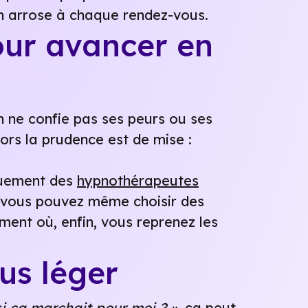
on arrose à chaque rendez-vous.
our avancer en
 ne confie pas ses peurs ou ses
ors la prudence est de mise :
iquement des
hypnothérapeutes
t vous pouvez même choisir des
ment où, enfin, vous reprenez les
us léger
si ça marchait pour moi ? »
, ça peut