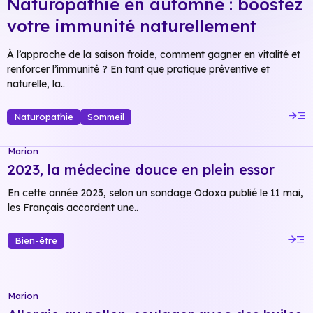
Naturopathie en automne : boostez
votre immunité naturellement
À l’approche de la saison froide, comment gagner en vitalité et
renforcer l’immunité ? En tant que pratique préventive et
naturelle, la..
read_more
Naturopathie
Sommeil
Marion
2023, la médecine douce en plein essor
En cette année 2023, selon un sondage Odoxa publié le 11 mai,
les Français accordent une..
read_more
Bien-être
Marion