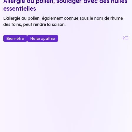
Allergie au pollen, soulager avec des huiles
essentielles
L’allergie au pollen, également connue sous le nom de rhume
des foins, peut rendre la saison..
read_more
Bien-être
Naturopathie