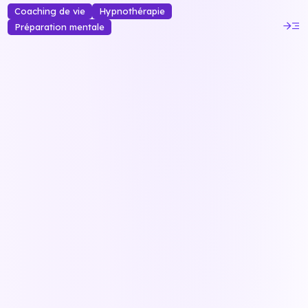
Coaching de vie
Hypnothérapie
read_more
Préparation mentale