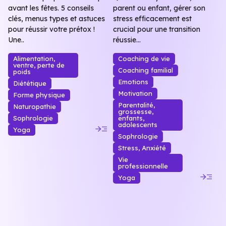
avant les fêtes. 5 conseils
parent ou enfant, gérer son
clés, menus types et astuces
stress efficacement est
pour réussir votre prétox !
crucial pour une transition
Une..
réussie...
Alimentation,
Coaching de vie
ventre, perte de
Coaching familial
poids
Emotions
Diététique
Motivation
Forme physique
Parentalité,
Naturopathie
grossesse,
Sophrologie
enfants,
read_more
adolescents
Yoga
Sophrologie
Stress, Anxiété
Vie
professionnelle
read_more
Yoga