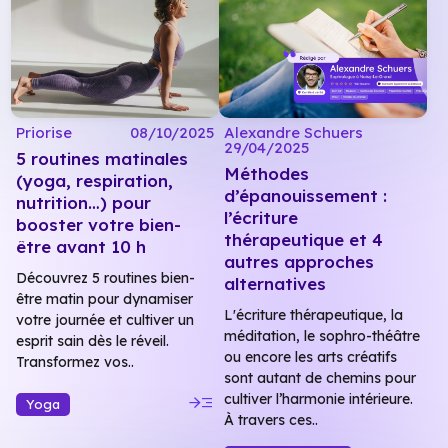
Priorise
08/10/2025
Alexandre Schuers
29/04/2025
5 routines matinales
Méthodes
(yoga, respiration,
d’épanouissement :
nutrition…) pour
l’écriture
booster votre bien-
thérapeutique et 4
être avant 10 h
autres approches
Découvrez 5 routines bien-
alternatives
être matin pour dynamiser
L'écriture thérapeutique, la
votre journée et cultiver un
méditation, le sophro-théâtre
esprit sain dès le réveil.
ou encore les arts créatifs
Transformez vos..
sont autant de chemins pour
read_more
cultiver l’harmonie intérieure.
Yoga
À travers ces..