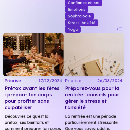
Confiance en soi
Emotions
Sophrologie
Stress, Anxiété
read_more
Yoga
Priorise
17/12/2024
Priorise
26/08/2024
Prétox avant les fêtes
Préparez-vous pour la
: prépare ton corps
rentrée : conseils pour
pour profiter sans
gérer le stress et
culpabiliser
l’anxiété
Découvrez ce qu’est la
La rentrée est une période
prétox, ses bienfaits et
particulièrement stressante.
comment préparer ton corps
Que vous soyez adulte,