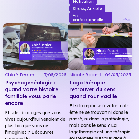
Motivation
Stress, Anxiété
Vie
read_more
professionnelle
Chloé Terrier
17/05/2025
Nicole Robert
09/05/2025
Psychogénéalogie :
Logothérapie :
quand votre histoire
retrouver du sens
familiale vous parle
quand tout vacille
encore
Et si la réponse à votre mal-
être ne se trouvait ni dans le
Et si les blocages que vous
passé, ni dans la pathologie,
vivez aujourd’hui venaient de
mais dans le sens ? La
plus loin que vous ne
logothérapie est une thérapie
l’imaginiez ? Découvrez
existentielle qui vous aide à..
comment la