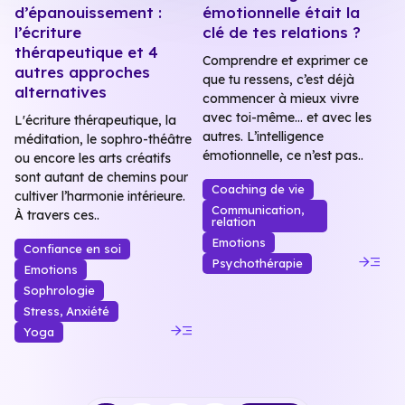
d’épanouissement :
émotionnelle était la
l’écriture
clé de tes relations ?
thérapeutique et 4
Comprendre et exprimer ce
autres approches
que tu ressens, c’est déjà
alternatives
commencer à mieux vivre
avec toi-même… et avec les
L'écriture thérapeutique, la
autres. L’intelligence
méditation, le sophro-théâtre
émotionnelle, ce n’est pas..
ou encore les arts créatifs
sont autant de chemins pour
Coaching de vie
cultiver l’harmonie intérieure.
Communication,
À travers ces..
relation
Emotions
Confiance en soi
read_more
Psychothérapie
Emotions
Sophrologie
Stress, Anxiété
read_more
Yoga