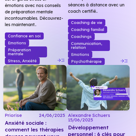
séances à distance avec un
émotions avec nos conseils
coach certifié..
de préparation mentale
incontournables. Découvrez-
Coaching de vie
les maintenant..
Coaching familial
Confiance en soi
Coachings
Emotions
Communication,
relation
Préparation
mentale
Emotions
read_more
read_more
Stress, Anxiété
Psychothérapie
Priorise
24/06/2025
Alexandre Schuers
15/06/2025
Anxiété sociale :
Développement
comment les thérapies
personnel : 6 clés pour