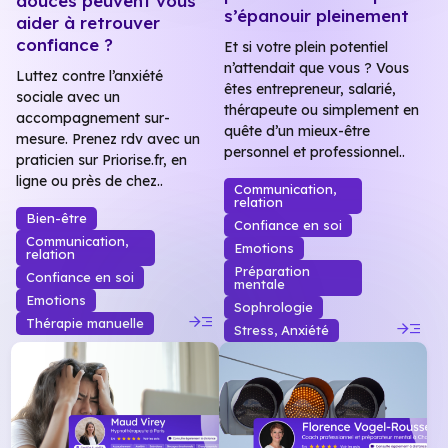
douces peuvent vous
s’épanouir pleinement
aider à retrouver
confiance ?
Et si votre plein potentiel
n’attendait que vous ? Vous
Luttez contre l’anxiété
êtes entrepreneur, salarié,
sociale avec un
thérapeute ou simplement en
accompagnement sur-
quête d’un mieux-être
mesure. Prenez rdv avec un
personnel et professionnel..
praticien sur Priorise.fr, en
ligne ou près de chez..
Communication,
relation
Bien-être
Confiance en soi
Communication,
Emotions
relation
Préparation
Confiance en soi
mentale
Emotions
Sophrologie
read_more
read_more
Thérapie manuelle
Stress, Anxiété