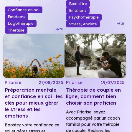
Bien-être
Confiance en soi
Emotions
Emotions
Psychothérapie
read_more
Logothérapie
Stress, Anxiété
read_more
Thérapie
Priorise
27/08/2025
Priorise
19/07/2025
Préparation mentale
Thérapie de couple en
et confiance en soi : les
ligne, comment bien
clés pour mieux gérer
choisir son praticien
le stress et les
Avec Priorise, soyez
émotions
accompagné par un coach
familial pour votre thérapie
Boostez votre confiance en
de couple. Réalisez les
soi et gérez stress et