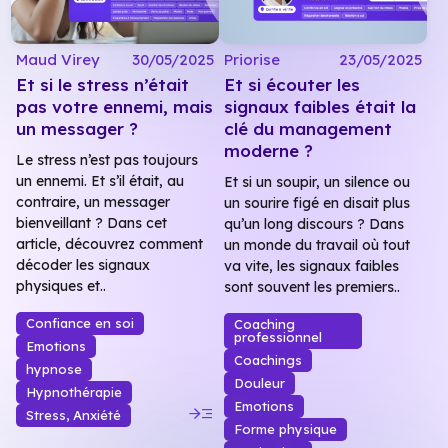
Maud Virey
30/05/2025
Priorise
23/05/2025
Et si le stress n’était
Et si écouter les
pas votre ennemi, mais
signaux faibles était la
un messager ?
clé du management
moderne ?
Le stress n’est pas toujours
un ennemi. Et s’il était, au
Et si un soupir, un silence ou
contraire, un messager
un sourire figé en disait plus
bienveillant ? Dans cet
qu’un long discours ? Dans
article, découvrez comment
un monde du travail où tout
décoder les signaux
va vite, les signaux faibles
physiques et..
sont souvent les premiers..
Confiance en soi
Coaching
professionnel
Emotions
Coachings
hypnose
Douleur
Hypnothérapie
read_more
Emotions
Stress, Anxiété
Forme physique