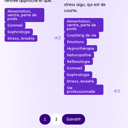
rentrée approche et que..
stress aigu, qui est de
courte..
Alimentation,
ventre, perte de
poids
Alimentation,
ventre, perte de
Sommeil
poids
Sophrologie
read_more
Coaching de vie
Stress, Anxiété
Emotions
Hypnothérapie
Naturopathie
Réflexologie
Sommeil
Sophrologie
Stress, Anxiété
Vie
read_more
professionnelle
Navigation
1
2
Suivant
des