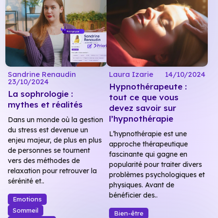
Sandrine Renaudin
Laura Izarie
14/10/2024
23/10/2024
Hypnothérapeute :
La sophrologie :
tout ce que vous
mythes et réalités
devez savoir sur
l’hypnothérapie
Dans un monde où la gestion
du stress est devenue un
L’hypnothérapie est une
enjeu majeur, de plus en plus
approche thérapeutique
de personnes se tournent
fascinante qui gagne en
vers des méthodes de
popularité pour traiter divers
relaxation pour retrouver la
problèmes psychologiques et
sérénité et..
physiques. Avant de
bénéficier des..
Emotions
Sommeil
Bien-être