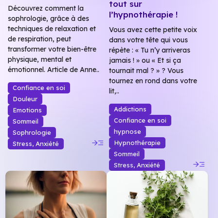
tout sur
Découvrez comment la
l’hypnothérapie !
sophrologie, grâce à des
techniques de relaxation et
Vous avez cette petite voix
de respiration, peut
dans votre tête qui vous
transformer votre bien-être
répète : « Tu n’y arriveras
physique, mental et
jamais ! » ou « Et si ça
émotionnel. Article de Anne..
tournait mal ? » ? Vous
tournez en rond dans votre
Confiance en soi
lit,..
Douleur
Addictions
Emotions
Confiance en soi
Sommeil
hypnose
Sophrologie
read_more
Hypnothérapie
Stress, Anxiété
Sommeil
read_more
Stress, Anxiété