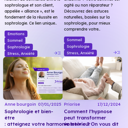
sophrologue et son client,
agité ou non réparateur ?
appelée « alliance », est le
Découvrez des astuces
fondement de la réussite en
naturelles, basées sur la
sophrologie. Ce lien unique..
sophrologie, pour mieux
comprendre votre..
Emotions
Sommeil
Sommeil
Sophrologie
Sophrologie
read_more
read_more
Stress, Anxiété
Stress, Anxiété
Anne bourgoin
07/01/2025
Priorise
17/12/2024
Sophrologie et bien-
Comment l’hypnose
être
peut transformer
: atteignez votre harmonie intérieur
votre vie ? On vous dit