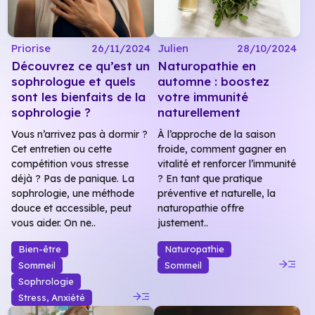
Priorise
26/11/2024
Julien
28/10/2024
Découvrez ce qu’est un
Naturopathie en
sophrologue et quels
automne : boostez
sont les bienfaits de la
votre immunité
sophrologie ?
naturellement
Vous n’arrivez pas à dormir ?
À l’approche de la saison
Cet entretien ou cette
froide, comment gagner en
compétition vous stresse
vitalité et renforcer l’immunité
déjà ? Pas de panique. La
? En tant que pratique
sophrologie, une méthode
préventive et naturelle, la
douce et accessible, peut
naturopathie offre
vous aider. On ne..
justement..
Bien-être
Naturopathie
read_more
Sommeil
Sommeil
Sophrologie
read_more
Stress, Anxiété