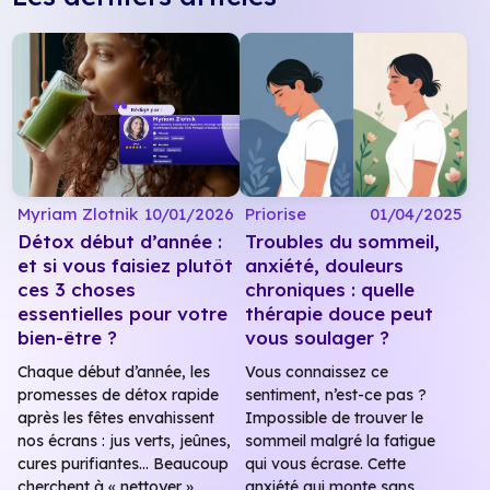
Myriam Zlotnik
10/01/2026
Priorise
01/04/2025
Détox début d’année :
Troubles du sommeil,
et si vous faisiez plutôt
anxiété, douleurs
ces 3 choses
chroniques : quelle
essentielles pour votre
thérapie douce peut
bien-être ?
vous soulager ?
Chaque début d’année, les
Vous connaissez ce
promesses de détox rapide
sentiment, n’est-ce pas ?
après les fêtes envahissent
Impossible de trouver le
nos écrans : jus verts, jeûnes,
sommeil malgré la fatigue
cures purifiantes… Beaucoup
qui vous écrase. Cette
cherchent à « nettoyer »..
anxiété qui monte sans