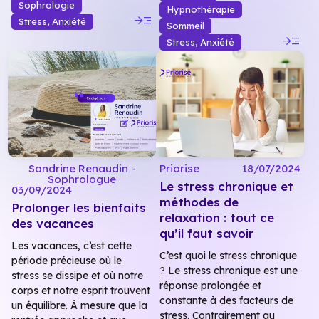
Sophrologie
Hypnothérapie
read_more
Stress, Anxiété
Sommeil
read_more
Stress, Anxiété
Sandrine Renaudin -
Priorise
18/07/2024
Sophrologue
Le stress chronique et
03/09/2024
méthodes de
Prolonger les bienfaits
relaxation : tout ce
des vacances
qu’il faut savoir
Les vacances, c’est cette
C’est quoi le stress chronique
période précieuse où le
? Le stress chronique est une
stress se dissipe et où notre
réponse prolongée et
corps et notre esprit trouvent
constante à des facteurs de
un équilibre. À mesure que la
stress. Contrairement au