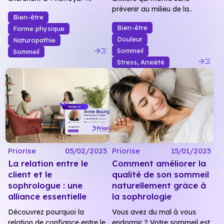
prévenir au milieu de la..
Bien-être
Bien-être
Forme physique
Douleur
Naturopathie
read_more
Sommeil
Sommeil
read_more
Stress, Anxiété
Priorise
05/02/2025
Priorise
15/01/2025
La relation entre le
Comment améliorer la
client et le
qualité de son sommeil
sophrologue : une
naturellement grâce à
alliance essentielle
la sophrologie
Découvrez pourquoi la
Vous avez du mal à vous
relation de confiance entre le
endormir ? Votre sommeil est