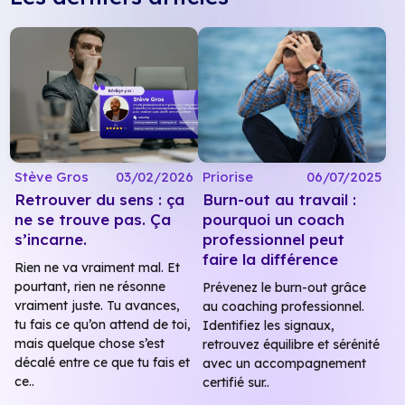
Stève Gros
03/02/2026
Priorise
06/07/2025
Retrouver du sens : ça
Burn-out au travail :
ne se trouve pas. Ça
pourquoi un coach
s’incarne.
professionnel peut
faire la différence
Rien ne va vraiment mal. Et
pourtant, rien ne résonne
Prévenez le burn-out grâce
vraiment juste. Tu avances,
au coaching professionnel.
tu fais ce qu’on attend de toi,
Identifiez les signaux,
mais quelque chose s’est
retrouvez équilibre et sérénité
décalé entre ce que tu fais et
avec un accompagnement
ce..
certifié sur..