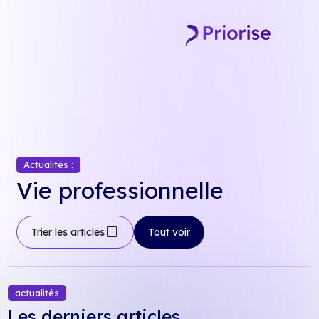
Skip
to
content
Actualités :
Vie professionnelle
dock_to_right
Trier les articles
Tout voir
actualités
Les derniers articles