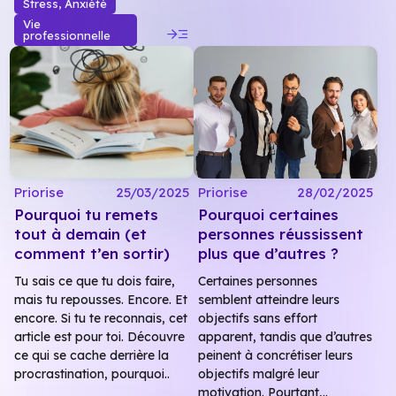
Stress, Anxiété
Vie
read_more
professionnelle
Priorise
25/03/2025
Priorise
28/02/2025
Pourquoi tu remets
Pourquoi certaines
tout à demain (et
personnes réussissent
comment t’en sortir)
plus que d’autres ?
Tu sais ce que tu dois faire,
Certaines personnes
mais tu repousses. Encore. Et
semblent atteindre leurs
encore. Si tu te reconnais, cet
objectifs sans effort
article est pour toi. Découvre
apparent, tandis que d’autres
ce qui se cache derrière la
peinent à concrétiser leurs
procrastination, pourquoi..
objectifs malgré leur
motivation. Pourtant,..