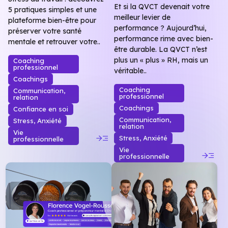
Et si la QVCT devenait votre
5 pratiques simples et une
meilleur levier de
plateforme bien-être pour
performance ? Aujourd’hui,
préserver votre santé
performance rime avec bien-
mentale et retrouver votre..
être durable. La QVCT n’est
plus un « plus » RH, mais un
Coaching
professionnel
véritable..
Coachings
Coaching
Communication,
professionnel
relation
Coachings
Confiance en soi
Communication,
Stress, Anxiété
relation
Vie
read_more
Stress, Anxiété
professionnelle
Vie
read_more
professionnelle