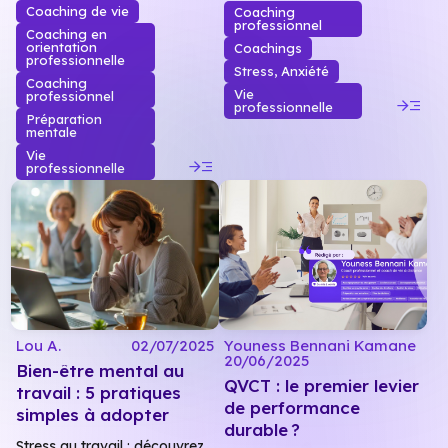
Coaching de vie
Coaching
professionnel
Coaching en
orientation
Coachings
professionnelle
Stress, Anxiété
Coaching
Vie
professionnel
read_more
professionnelle
Préparation
mentale
Vie
read_more
professionnelle
Lou A.
02/07/2025
Youness Bennani Kamane
20/06/2025
Bien-être mental au
QVCT : le premier levier
travail : 5 pratiques
de performance
simples à adopter
durable ?
Stress au travail : découvrez