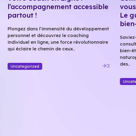
l’accompagnement accessible
vous
partout !
Le g
bien
Plongez dans l’immensité du développement
personnel et découvrez le coaching
Saviez
individuel en ligne, une force révolutionnaire
consul
qui éclaire le chemin de ceux..
bien-êt
naturo
read_more
des..
Uncategorized
Uncat