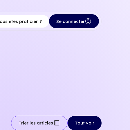
account_circle
ous êtes praticien ?
Se connecter
dock_to_right
Trier les articles
Tout voir