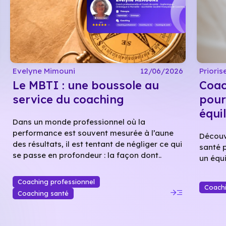
Evelyne Mimouni
12/06/2026
Prioris
Le MBTI : une boussole au
Coac
service du coaching
pour
équi
Dans un monde professionnel où la
performance est souvent mesurée à l’aune
Découv
des résultats, il est tentant de négliger ce qui
santé p
se passe en profondeur : la façon dont..
un équi
Coaching professionnel
Coach
read_more
Coaching santé