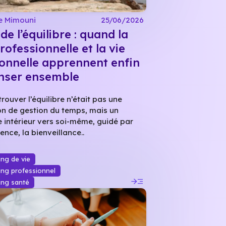
e Mimouni
25/06/2026
 de l’équilibre : quand la
rofessionnelle et la vie
onnelle apprennent enfin
nser ensemble
etrouver l’équilibre n’était pas une
on de gestion du temps, mais un
 intérieur vers soi-même, guidé par
ience, la bienveillance..
ng de vie
ng professionnel
read_more
ing santé