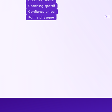
Coaching santé
Coaching sportif
Confiance en soi
read_more
Forme physique