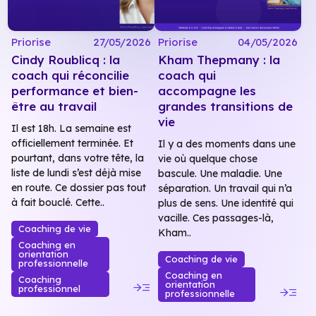
Priorise
27/05/2026
Priorise
04/05/2026
Cindy Roublicq : la
Kham Thepmany : la
coach qui réconcilie
coach qui
performance et bien-
accompagne les
être au travail
grandes transitions de
vie
Il est 18h. La semaine est
officiellement terminée. Et
Il y a des moments dans une
pourtant, dans votre tête, la
vie où quelque chose
liste de lundi s’est déjà mise
bascule. Une maladie. Une
en route. Ce dossier pas tout
séparation. Un travail qui n’a
à fait bouclé. Cette..
plus de sens. Une identité qui
vacille. Ces passages-là,
Coaching de vie
Kham..
Coaching en
orientation
Coaching de vie
professionnelle
Coaching en
Coaching
read_more
orientation
read_more
professionnel
professionnelle