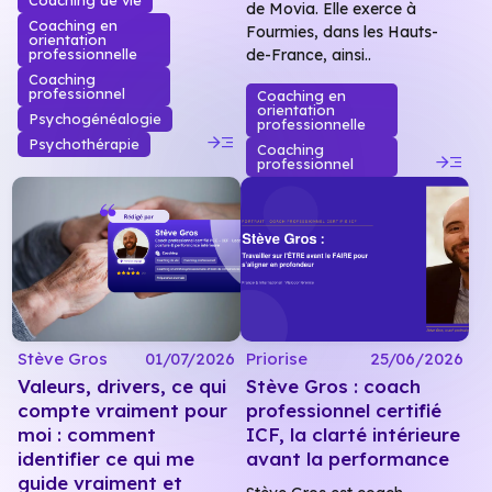
Coaching de vie
de Movia. Elle exerce à
Coaching en
Fourmies, dans les Hauts-
orientation
professionnelle
de-France, ainsi..
Coaching
professionnel
Coaching en
orientation
Psychogénéalogie
professionnelle
read_more
Psychothérapie
Coaching
read_more
professionnel
Stève Gros
01/07/2026
Priorise
25/06/2026
Valeurs, drivers, ce qui
Stève Gros : coach
compte vraiment pour
professionnel certifié
moi : comment
ICF, la clarté intérieure
identifier ce qui me
avant la performance
guide vraiment et