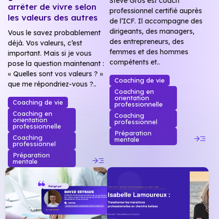
Stève Gros est coach
arrêter de vivre selon
professionnel certifié auprès
les valeurs des autres
de l’ICF. Il accompagne des
dirigeants, des managers,
Vous le savez probablement
des entrepreneurs, des
déjà. Vos valeurs, c’est
femmes et des hommes
important. Mais si je vous
compétents et..
pose la question maintenant :
« Quelles sont vos valeurs ? »
Coaching de vie
que me répondriez-vous ?..
Coaching en
orientation
Coaching de vie
professionnelle
Coaching en
Coaching
orientation
professionnel
professionnelle
Préparation
read_more
Coaching
mentale
professionnel
Préparation
read_more
mentale