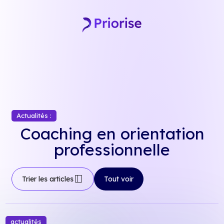
Skip
to
content
Actualités :
Coaching en orientation
professionnelle
dock_to_right
Trier les articles
Tout voir
actualités