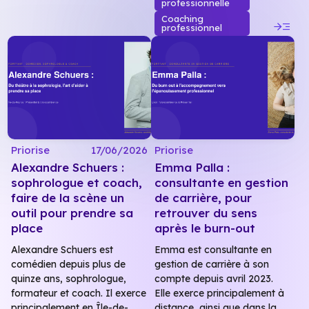
professionnelle
Coaching
read_more
professionnel
Priorise
17/06/2026
Priorise
Alexandre Schuers :
Emma Palla :
sophrologue et coach,
consultante en gestion
faire de la scène un
de carrière, pour
outil pour prendre sa
retrouver du sens
place
après le burn-out
Alexandre Schuers est
Emma est consultante en
comédien depuis plus de
gestion de carrière à son
quinze ans, sophrologue,
compte depuis avril 2023.
formateur et coach. Il exerce
Elle exerce principalement à
principalement en Île-de-
distance, ainsi que dans la