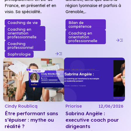
France, en présentiel et en
région lyonnaise et parfois à
visio. Sa spécialité..
Grenoble,..
Coaching de vie
Bilan de
compétence
Coaching en
orientation
Coaching en
professionnelle
orientation
read_more
professionnelle
Coaching
professionnel
read_more
Sophrologie
Cindy Roublicq
Priorise
12/06/2026
Être performant sans
Sabrina Angèle :
s’épuiser : mythe ou
executive coach pour
réalité ?
dirigeants