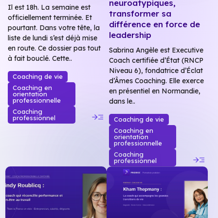
neuroatypiques,
Il est 18h. La semaine est
transformer sa
officiellement terminée. Et
différence en force de
pourtant. Dans votre tête, la
leadership
liste de lundi s’est déjà mise
en route. Ce dossier pas tout
Sabrina Angèle est Executive
à fait bouclé. Cette..
Coach certifiée d’État (RNCP
Niveau 6), fondatrice d’Éclat
Coaching de vie
d’Âmes Coaching. Elle exerce
Coaching en
en présentiel en Normandie,
orientation
professionnelle
dans le..
Coaching
read_more
professionnel
Coaching de vie
Coaching en
orientation
professionnelle
Coaching
read_more
professionnel