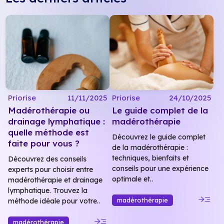
Priorise
11/11/2025
Priorise
24/10/2025
Madérothérapie ou
Le guide complet de la
drainage lymphatique :
madérothérapie
quelle méthode est
Découvrez le guide complet
faite pour vous ?
de la madérothérapie :
techniques, bienfaits et
Découvrez des conseils
conseils pour une expérience
experts pour choisir entre
optimale et..
madérothérapie et drainage
lymphatique. Trouvez la
read_more
madérothérapie
méthode idéale pour votre..
read_more
madérothérapie