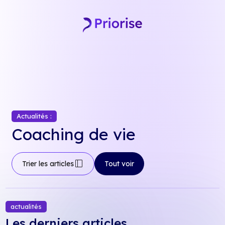
Skip
to
content
Actualités :
Coaching de vie
dock_to_right
Trier les articles
Tout voir
actualités
Les derniers articles