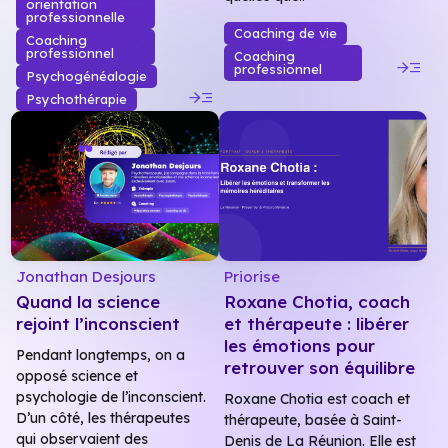
orientation
professionnelle
Coaching de vie
Coaching
professionnel
Coaching
read_more
professionnel
Psychogénéalogie
read_more
Psychothérapie
Jonathan Desjours
Priorise
Quand la science
Roxane Chotia, coach
rejoint l’inconscient
et thérapeute : libérer
les émotions pour
Pendant longtemps, on a
retrouver son équilibre
opposé science et
psychologie de l’inconscient.
Roxane Chotia est coach et
D’un côté, les thérapeutes
thérapeute, basée à Saint-
qui observaient des
Denis de La Réunion. Elle est