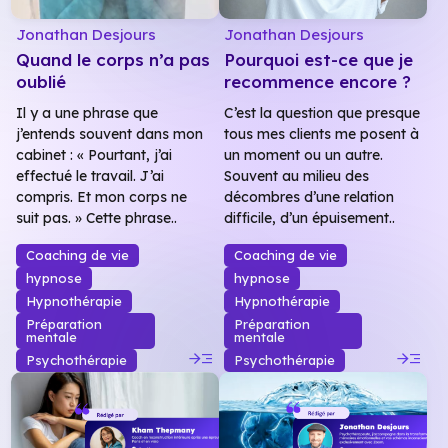
Jonathan Desjours
Jonathan Desjours
Quand le corps n’a pas
Pourquoi est-ce que je
oublié
recommence encore ?
Il y a une phrase que
C’est la question que presque
j’entends souvent dans mon
tous mes clients me posent à
cabinet : « Pourtant, j’ai
un moment ou un autre.
effectué le travail. J’ai
Souvent au milieu des
compris. Et mon corps ne
décombres d’une relation
suit pas. » Cette phrase..
difficile, d’un épuisement..
Coaching de vie
Coaching de vie
hypnose
hypnose
Hypnothérapie
Hypnothérapie
Préparation
Préparation
mentale
mentale
read_more
read_more
Psychothérapie
Psychothérapie