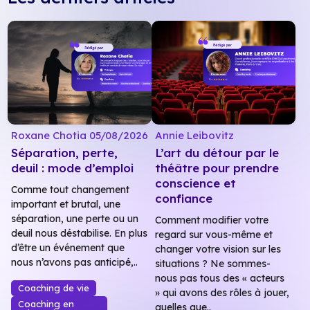
Roxane Chotia
05/08/2026
Annie Leibovitz
Séparation, perte,
L’art du détour par le
deuil : mode d’emploi
théâtre pour prendre
conscience et
Comme tout changement
confiance
important et brutal, une
séparation, une perte ou un
Comment modifier votre
deuil nous déstabilise. En plus
regard sur vous-même et
d’être un événement que
changer votre vision sur les
nous n’avons pas anticipé,..
situations ? Ne sommes-
nous pas tous des « acteurs
Coaching de vie
» qui avons des rôles à jouer,
Coaching en
quelles que..