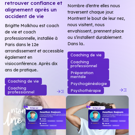
retrouver confiance et
Nombre d’entre elles nous
alignement après un
traversent chaque jour.
accident de vie
Montrent le bout de leur nez,
nous visitent, nous
Brigitte Molkhou est coach
envahissent, prennent place
de vie et coach
ou s’installent durablement.
professionnelle, installée à
Dans la..
Paris dans le 12e
arrondissement et accessible
Coaching de vie
également en
Coaching
visioconférence. Après dix
professionnel
ans de pratique..
Préparation
mentale
Coaching de vie
Psychogénéalogie
read_more
Coaching
read_more
Psychothérapie
professionnel