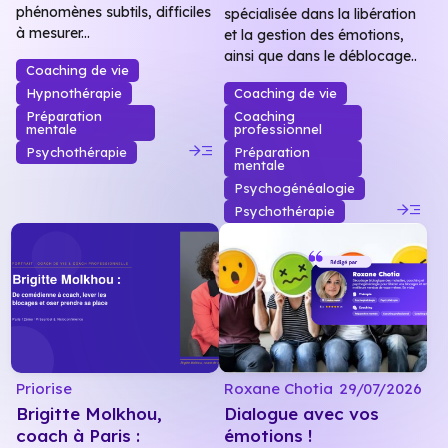
phénomènes subtils, difficiles
spécialisée dans la libération
à mesurer...
et la gestion des émotions,
ainsi que dans le déblocage..
Coaching de vie
Hypnothérapie
Coaching de vie
Préparation
Coaching
mentale
professionnel
read_more
Psychothérapie
Préparation
mentale
Psychogénéalogie
read_more
Psychothérapie
Priorise
Roxane Chotia
29/07/2026
Brigitte Molkhou,
Dialogue avec vos
coach à Paris :
émotions !