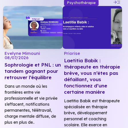
read_more
Psychothérapie
Evelyne Mimouni
Priorise
08/07/2026
Laetitia Babik :
Sophrologie et PNL : un
thérapeute en thérapie
tandem gagnant pour
brève, vous n’êtes pas
retrouver l’équilibre
défaillant, vous
fonctionnez d’une
Dans un monde où les
certaine manière
frontières entre vie
professionnelle et vie privée
Laetitia Babik est thérapeute
s’effacent, notifications
spécialisée en thérapie
permanentes, télétravail,
brève, développement
charge mentale diffuse, de
personnel et coaching
plus en plus de..
scolaire. Elle exerce en