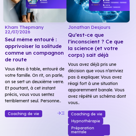
Kham Thepmany
Jonathan Desjours
22/07/2026
Qu’est-ce que
Seul même entouré :
l’inconscient ? Ce que
apprivoiser la solitude
la science (et votre
comme un compagnon
corps) sait déjà
de route
Vous avez déjà pris une
Vous êtes à table, entouré de
décision que vous n’arriviez
votre famille. On rit, on parle,
pas à expliquer. Vous avez
on se sert un deuxième verre.
réagi fort à une situation
Et pourtant, à cet instant
apparemment banale. Vous
précis, vous vous sentez
avez répété un schéma dont
terriblement seul. Personne..
vous..
read_more
Coaching de vie
Coaching de vie
Hypnothérapie
Préparation
mentale