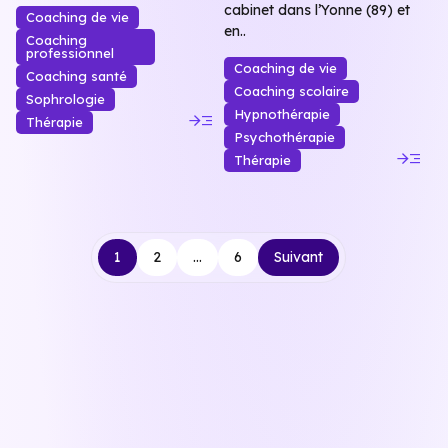
cabinet dans l’Yonne (89) et
Coaching de vie
en..
Coaching
professionnel
Coaching de vie
Coaching santé
Coaching scolaire
Sophrologie
read_more
Hypnothérapie
Thérapie
Psychothérapie
read_more
Thérapie
Navigation
1
2
…
6
Suivant
des
articles