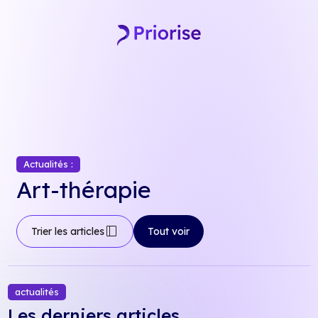
Skip
to
content
Actualités :
Art-thérapie
dock_to_right
Trier les articles
Tout voir
actualités
Les derniers articles