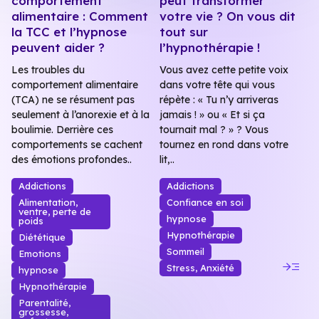
comportement
peut transformer
alimentaire : Comment
votre vie ? On vous dit
la TCC et l’hypnose
tout sur
peuvent aider ?
l’hypnothérapie !
Les troubles du
Vous avez cette petite voix
comportement alimentaire
dans votre tête qui vous
(TCA) ne se résument pas
répète : « Tu n’y arriveras
seulement à l’anorexie et à la
jamais ! » ou « Et si ça
boulimie. Derrière ces
tournait mal ? » ? Vous
comportements se cachent
tournez en rond dans votre
des émotions profondes..
lit,..
Addictions
Addictions
Alimentation,
Confiance en soi
ventre, perte de
hypnose
poids
Hypnothérapie
Diététique
Sommeil
Emotions
read_more
Stress, Anxiété
hypnose
Hypnothérapie
Parentalité,
grossesse,