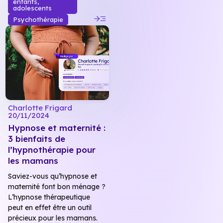
enfants,
adolescents
read_more
Psychothérapie
Charlotte Frigard
20/11/2024
Hypnose et maternité :
3 bienfaits de
l’hypnothérapie pour
les mamans
Saviez-vous qu’hypnose et
maternité font bon ménage ?
L’hypnose thérapeutique
peut en effet être un outil
précieux pour les mamans.