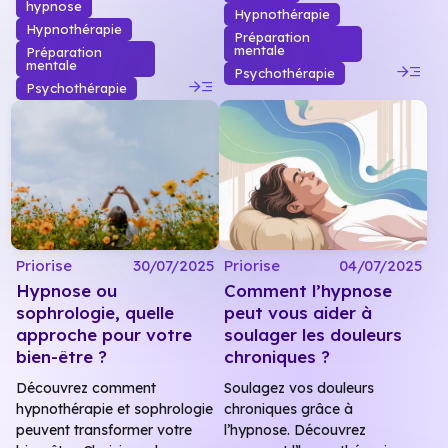
hypnose
Hypnothérapie
Hypnothérapie
Préparation
mentale
Préparation
read_more
mentale
Psychothérapie
read_more
Psychothérapie
Priorise
30/07/2025
Priorise
04/07/2025
Hypnose ou
Comment l’hypnose
sophrologie, quelle
peut vous aider à
approche pour votre
soulager les douleurs
bien-être ?
chroniques ?
Découvrez comment
Soulagez vos douleurs
hypnothérapie et sophrologie
chroniques grâce à
peuvent transformer votre
l’hypnose. Découvrez