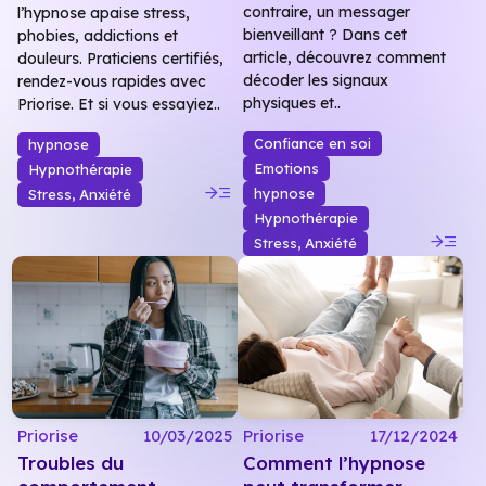
contraire, un messager
l’hypnose apaise stress,
bienveillant ? Dans cet
phobies, addictions et
article, découvrez comment
douleurs. Praticiens certifiés,
décoder les signaux
rendez-vous rapides avec
physiques et..
Priorise. Et si vous essayiez..
Confiance en soi
hypnose
Emotions
Hypnothérapie
read_more
hypnose
Stress, Anxiété
Hypnothérapie
read_more
Stress, Anxiété
Priorise
10/03/2025
Priorise
17/12/2024
Troubles du
Comment l’hypnose