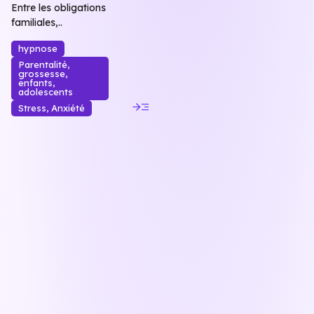
Entre les obligations
familiales,..
hypnose
Parentalité,
grossesse,
enfants,
adolescents
read_more
Stress, Anxiété