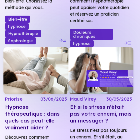
bien-être. Choisissez la
comment l’hypnothérapie
méthode qui vous..
peut apaiser votre quotidien
et réservez un praticien
Bien-être
certifié sur..
hypnose
Douleurs
Hypnothérapie
chroniques
read_more
read_more
Sophrologie
hypnose
Priorise
03/06/2025
Maud Virey
30/05/2025
Hypnose
Et si le stress n’était
thérapeutique : dans
pas votre ennemi, mais
quels cas peut-elle
un messager ?
vraiment aider ?
Le stress n’est pas toujours
un ennemi. Et s’il était, au
Découvrez comment