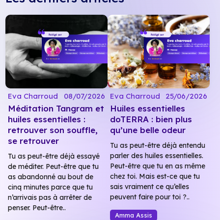
Eva Charroud
08/07/2026
Eva Charroud
25/06/2026
Méditation Tangram et
Huiles essentielles
huiles essentielles :
doTERRA : bien plus
retrouver son souffle,
qu’une belle odeur
se retrouver
Tu as peut-être déjà entendu
parler des huiles essentielles.
Tu as peut-être déjà essayé
Peut-être que tu en as même
de méditer. Peut-être que tu
chez toi. Mais est-ce que tu
as abandonné au bout de
sais vraiment ce qu’elles
cinq minutes parce que tu
peuvent faire pour toi ?..
n’arrivais pas à arrêter de
penser. Peut-être..
Amma Assis