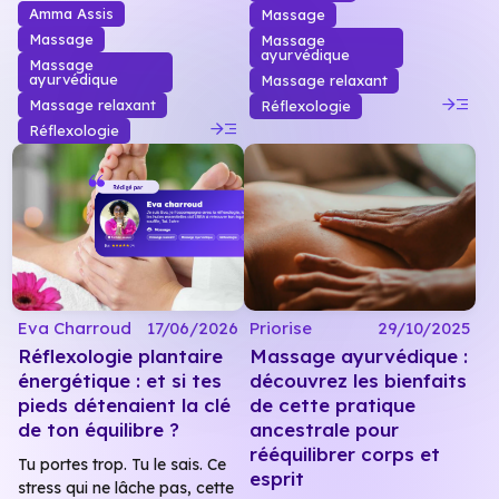
Amma Assis
Massage
Massage
Massage
ayurvédique
Massage
ayurvédique
Massage relaxant
read_more
Massage relaxant
Réflexologie
read_more
Réflexologie
Eva Charroud
17/06/2026
Priorise
29/10/2025
Réflexologie plantaire
Massage ayurvédique :
énergétique : et si tes
découvrez les bienfaits
pieds détenaient la clé
de cette pratique
de ton équilibre ?
ancestrale pour
rééquilibrer corps et
Tu portes trop. Tu le sais. Ce
esprit
stress qui ne lâche pas, cette