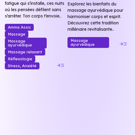
fatigue qui s’installe, ces nuits
Explorez les bienfaits du
où les pensées défilent sans
massage ayurvédique pour
s’arrêter. Ton corps t’envoie..
harmoniser corps et esprit.
Découvrez cette tradition
Amma Assis
millénaire revitalisante..
Massage
Massage
Massage
read_more
ayurvédique
ayurvédique
Massage relaxant
Réflexologie
read_more
Stress, Anxiété